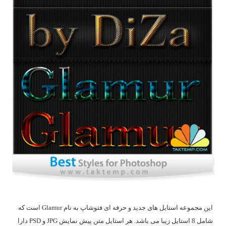
این مجموعه استایل های جدید و حرفه ای فتوشاپ به نام Glamur است که
شامل 8 استایل زیبا می باشد. هر استایل متن پیش نمایش JPG و PSD دارا