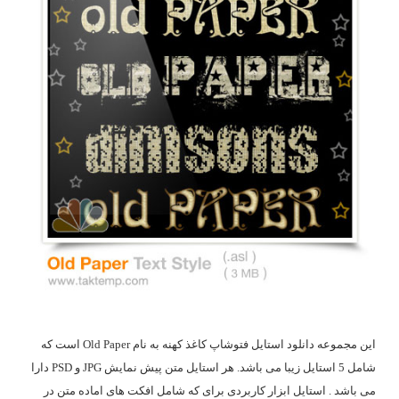
این مجموعه دانلود استایل فتوشاپ کاغذ کهنه به نام Old Paper است که
شامل 5 استایل زیبا می باشد. هر استایل متن پیش نمایش JPG و PSD دارا
می باشد . استایل ابزار کاربردی برای که شامل افکت های اماده متن در