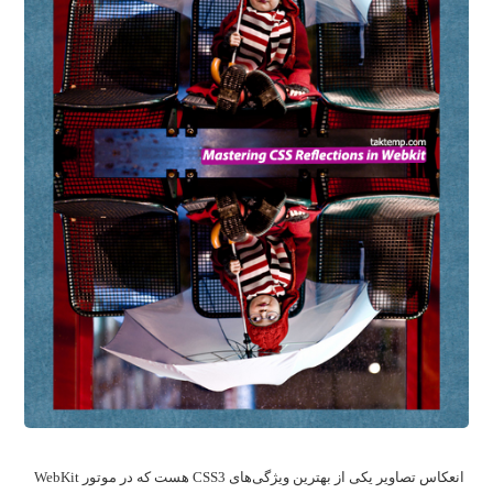
انعکاس تصاویر یکی از بهترین ویژگی‌های CSS3 هست که در موتور WebKit