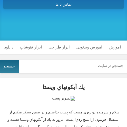
تماس با ما
آموزش
آموزش ویدئویی
ابزار طراحی
ابزار فتوشاپ
دانلود
جستجو
پك آيكونهاي ويستا
سلام و شرمنده دو روزي هست كه پست نذاشتم.و در ضمن تشكر ميكنم از
استقبال خوبتون از ايميج ردي! پست امروز يه پك از آيكونهاي ويستا هست و
در مورد فرمتهاي مختلف كه خيلي جالبن.چيزه ديگه نميگم و براي دانلود بريد