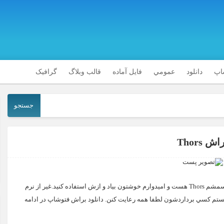
شاپ
دانلود
عمومي
فایل آماده
قالب وبلاگ
گرافیک
جستجو
اش Thors
امروز يكي ديگه از براشهاي خفنم رو ميذارم واستون اسمشم Thors هست و اميدوارم خوشتون بياد و ازش استفاده كنيد.غير از نرم
ستم كسي برداردشون لطفا همه رعايت كنن. دانلود براش فتوشاپ در ادامه