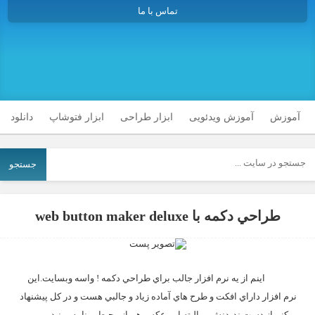
تماس با ما
آموزش
آموزش ویدئویی
ابزار طراحی
ابزار فتوشاپ
دانلود
جستجو
طراحي دكمه با web button maker deluxe
اينم از يه نرم افزار جالب براي طراحي دكمه ! واسه وبسايت.اين
نرم افزار داراي افكت و طرح هاي آماده زياد و جالبي هست و در كل پيشنهاد
ميكنم از دست نديدنش….البته اين عكس هم از محيط برنامه ببينيد.