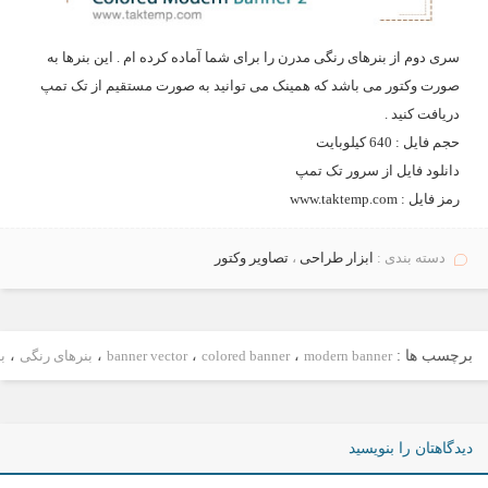
سری دوم از بنرهای رنگی مدرن را برای شما آماده کرده ام . این بنرها به
صورت وکتور می باشد که همینک می توانید به صورت مستقیم از تک تمپ
دریافت کنید .
حجم فايل : 640 کیلوبایت
دانلود فايل از سرور
تک تمپ
رمز فايل : www.taktemp.com
دسته بندی :
ابزار طراحی
،
تصاویر وکتور
برچسب ها :
modern banner
،
colored banner
،
banner vector
،
بنرهای رنگی
،
ب
دیدگاهتان را بنویسید