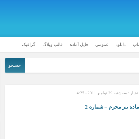
شاپ
دانلود
عمومي
فایل آماده
قالب وبلاگ
گرافیک
جستجو
: سه‌شنبه 29 نوامبر 2011 - 4:25
اده بنر محرم – شماره 2