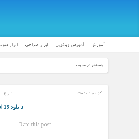
آموزش
آموزش ویدئویی
ابزار طراحی
ابزار فتو
کد خبر : 29452
تاریخ انتشار :
دانلود 15 استایل فانتزی کریسمس
Rate this post