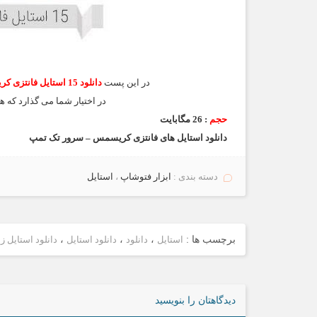
در این پست
دانلود 15 استایل فانتزی کریسمس ،
در اختیار شما می گذارد که هم
حجم
: 26 مگابایت
دانلود استایل های فانتزی کریسمس – سرور تک تمپ
دسته بندی :
ابزار فتوشاپ
،
استايل
برچسب ها :
استایل
،
دانلود
،
دانلود استایل
،
دانلود استایل زی
دیدگاهتان را بنویسید