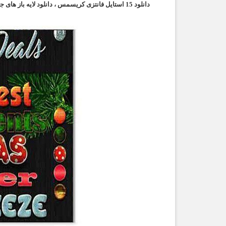
دانلود 15 استایل فانتزی کریسمس ، دانلود لایه باز های جدید ، دانلود فایل psd استایل های فانتزی زیبا ،