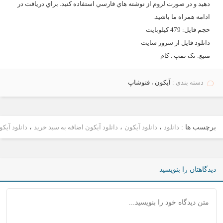
دهيد و در صورت لزوم از نوشته هاي فارسي استفاده كنيد. براي دريافت در
ادامه همراه ما باشيد.
حجم فايل: 479 كيلوبايت
دانلود فايل از سرور سايت
منبع:
تک تمپ . کام
دسته بندی :
آيكون
،
فتوشاپ
برچسب ها :
دانلود
،
دانلود آيكون
،
دانلود آيكون اضافه به سبد خريد
،
دانلود آيك
دیدگاهتان را بنویسید