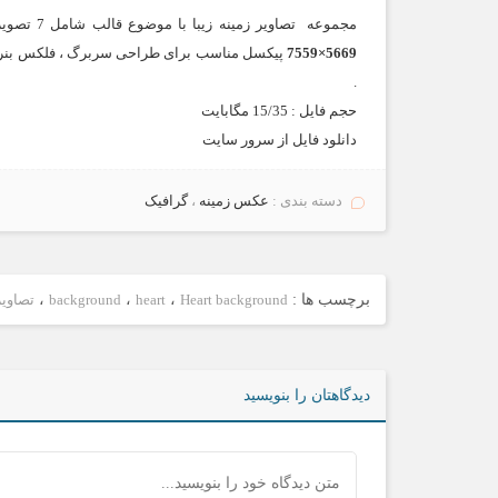
مجموعه تصاویر زمینه زیبا با موضوع قالب شامل 7 تصویر می باشد . این تصاویر با داشتن کیفیت HD در اندازه های بالاتر از
7559×5669
پیکسل مناسب برای طراحی سربرگ ، فلکس بنرهای ت
.
حجم فایل : 15/35 مگابایت
دانلود فایل از
سرور سایت
دسته بندی :
عكس زمينه
،
گرافیک
برچسب ها :
Heart background
،
heart
،
background
،
تصاویر
دیدگاهتان را بنویسید