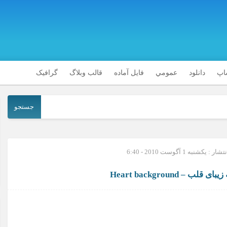
شاپ
دانلود
عمومي
فایل آماده
قالب وبلاگ
گرافیک
جستجو
 : یکشنبه 1 آگوست 2010 - 6:40
– Heart background