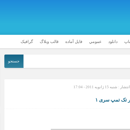
شاپ
دانلود
عمومي
فایل آماده
قالب وبلاگ
گرافیک
جستجو
 : شنبه 15 ژانویه 2011 - 17:04
پر تک تمپ سری ۱