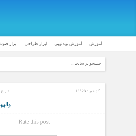
آموزش
آموزش ویدئویی
ابزار طراحی
ابزار فتو
کد خبر : 13528
تاریخ انتشار
والپی
Rate this post