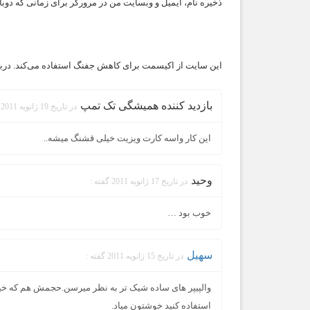
ذخیره نام، ایمیل و وبسایت من در مرورگر برای زمانی که دوب
این سایت از اکیسمت برای کاهش جفنگ استفاده می‌کند.
درب
بازدید کننده همیشگی تک تمپ
در تاریخ 19 ژانویه 2011 گفته :
این کار واسه کارت ویزیت خیلی قشنگ میشه..
وحید
در تاریخ 17 ژانویه 2011 گفته :
خوب بود …
سهیل
در تاریخ 15 ژانویه 2011 گفته :
والپیپر های ساده شیک تر به نظر میرسن.حجمش هم که خیلی
استفاده کنید خوشتون میاد.