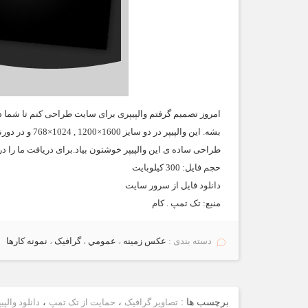
امروز تصمیم گرفتم والپیپری برای سایت طراحی کنم تا شما د
بشه. این والپیپ
طراحی ساده ی این والپیپر خوشتون بیاد.برای دریافت ما را در
حجم فايل: 300 کیلوبایت
دانلود فایل از سرور سایت
منبع:
تک تمپ . کام
دسته بندی :
عكس زمينه
،
عمومي
،
گرافیک
،
نمونه كارها
برچسب ها :
تصاویر گرافیک
،
حمایت از تک تمپ
،
دانلود والپیپ