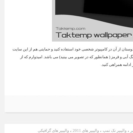
وستان از آن در کامپیوتر شخصی خود استفاده کنید و حمایتی هم از این سایت
ر در دو سایز 1600×1200 , 1024×768 و در دورنگ آبی و قرمز ( همانطور که در تصویر می بینید) می باشد. امیدوارم که از
 ادامه همراهی کنید.
ر
،
والپیپر تک تمپ
،
والپیپر های 2011
،
والپیپر های گرافیکی