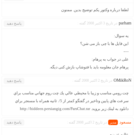
لطفا درباره وکتور یکم توضیح بدین. ممنون
parham
در تاریخ 3 اکتبر 2008 گفته :
پاسخ دهید
یه سوال:
این فایل ها با چی باز می شن؟
—-
علی در جواب به پرهام:
پرهام جان معلومه باید با فتوشاپ بازش کنی دیگه.
OMikRoN
در تاریخ 2 اکتبر 2008 گفته :
پاسخ دهید
چت رومي مناسب و زيبا با محيطي عالي يك چت روم جهاني مناسب براي
سرعت هاي پايين وتاخير در گفتگو كمتر از 5/. ثانيه همراه با مسنجر براي
دانلود به لينك زير برويد. http://hiddeen.persiangig.com/ParsChat.rar
مسعود
در تاریخ 2 اکتبر 2008 گفته :
پاسخ دهید
عالیه عزیزم….