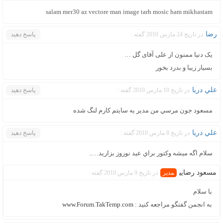
salam mer30 az vectore man image tarh mosic ham mikhastam
رضا
در تاریخ 24 مارس 2010 گفته :
پاسخ دهید
یک دنیا ممنون از علی آقای گل …
بسیار زیبا و بدرد بخور
علي دريا
در تاریخ 10 مارس 2010 گفته :
پاسخ دهید
مسعود جون مرسي من مدير يه سايتم كارم لنگ شده
علي دريا
در تاریخ 8 مارس 2010 گفته :
پاسخ دهید
سلام اگه ميشه وكتور براي عيد نوروز بزاريد…..
مسعود رضايي
در تاریخ 9 مارس 2010 گفته :
با سلام
به انجمن گفتگو مراجعه کنید :
www.Forum.TakTemp.com