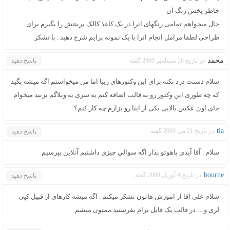
خاطر پخش رنگ آن
حال میخواهم تمامی رنگهای انرا در یک کاغذ کالک پرینتش را بگیرم برای
طراحی لطفا مرامل انجام انرا با یک نمونه برایم شرح دهید . با تشکر
محمد
در تاریخ 26 سپتامبر 2009 گفته :
پاسخ دهید
سلام دستت درد نکنه برای این وکتورهای زیبا اما من میخواستم اگه میشه بگید
که چه طوری این وکتور رو به قالب اضافه کنم یه سری به وبلاگم بزنید میخوام
جای اون عکس بالایی یکی از اینا رو بزارم چه کار کنم؟
tia
در تاریخ 21 می 2009 گفته :
پاسخ دهید
سلام . آقا آيدي ياهوتو بذار اگه سوالي چيزي داشتيم آنلاين بپرسيم
bourne
در تاریخ 4 آوریل 2009 گفته :
پاسخ دهید
سلام علی اقا از اموزش هاتون تشکر میکنم . اگه میشه کارهای از قبیل کپی
لری و… در قالب یک فایل برام بفرستید ممنون میشم