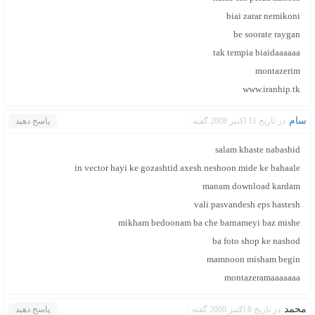
biai zarar nemikoni
be soorate raygan
tak tempia biaidaaaaaa
montazerim
www.iranhip.tk
سام
در تاریخ 11 اکتبر 2008 گفته :
پاسخ دهید
salam khaste nabashid
in vector hayi ke gozashtid axesh neshoon mide ke bahaale
manam download kardam
vali pasvandesh eps hastesh
mikham bedoonam ba che barnameyi baz mishe
ba foto shop ke nashod
mamnoon misham begin
montazeramaaaaaaa
محمد
در تاریخ 8 اکتبر 2008 گفته :
پاسخ دهید