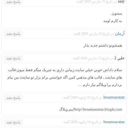
sasy
در تاریخ 19 مارس 2009 گفته :
پاسخ دهید
ممنون.
به کارم اومد.
آرمان
در تاریخ 16 مارس 2009 گفته :
پاسخ دهید
همشونو داشتم جديد بذار
علي 2
در تاریخ 12 مارس 2009 گفته :
پاسخ دهید
سلام داداش خوبي خيلي سايت زيبايي داري به تتبريك ميگم فقط ميون قالب
هاي سايتت ، قالب هاي مذهبي كمن اگه خواستي برام بزار تو سايتت من بيام
بردارم برا وبلاگم نياز دارم …
hesamsaratan
در تاریخ 18 ژانویه 2009 گفته :
پاسخ دهید
http//hesamsaratan.blogfa.comاینم وبلاگ
hesamsaratan
در تاریخ 18 ژانویه 2009 گفته :
پاسخ دهید