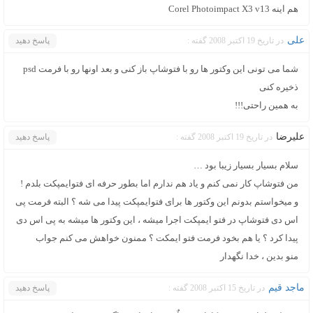
هم اینه Corel Photoimpact X3 v13
علی
در تاریخ 19 اکتبر 2008 گفته :
پاسخ دهید
شما می تونی این وکتور ها رو با فتوشاپ باز کنی و بعد اونها رو با فرمت psd
ذخیره کنی
به همین راحتی!!!
علیرضا
در تاریخ 19 اکتبر 2008 گفته :
پاسخ دهید
سلام بسیار بسیار زیبا بود …
من فتوشاپ کار نمی کنم و یاد هم ندارم اما بطور حرفه ای فتوایمپکت بلدم !
و میخواستم بدونم این وکتور ها برای فتوایمپکت پیدا می شه ؟ البته فرمت پی
اس دی فتوشاپ در فتو ایمپکت اجرا میشه ، این وکتور ها میشه به پی اس دی
پیدا کرد ؟ یا هم بخود فرمت فتو ایمکت ؟ ممنون خواهش می کنم جواب
منو بدین ، خدا نگهدار
ماجد قیم
در تاریخ 15 اکتبر 2008 گفته :
پاسخ دهید