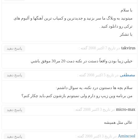
با سلام
میتونید به وبلاگ ما سر بزنید و جدیدترین و کمیاب ترین آهنگها و آلبوم های
ترکی رو دانلود کنید .
با تشکر
takvirus
در تاریخ 7 اکتبر 2008 گفته :
پاسخ دهید
خيلي زيبا بودن واقعاً دستت در نكنه دمت 20 مر30 موفق باشي
مصطفی
در تاریخ 5 اکتبر 2008 گفته :
پاسخ دهید
سلام بچه ها دستتون درد نکنه، یه سوال داشتم:
من برنامه وین زیپ رو دارم ولی نمیتونم بازشون کنم،باید چکار کنم؟
micro-max
در تاریخ 3 اکتبر 2008 گفته :
پاسخ دهید
عالی مثل همیشه
Amincool
در تاریخ 3 اکتبر 2008 گفته :
پاسخ دهید