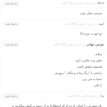
shiva
در تاریخ 19 دسامبر 2009 گفته :
پاسخ دهید
مرسی خیلی توپ
امید
در تاریخ 2 دسامبر 2009 گفته :
پاسخ دهید
تو خودت نمره 20
مونس تنهایی
در تاریخ 5 نوامبر 2009 گفته :
پاسخ دهید
سلام
خیلی وب جالبی داری
همیشه موفق باشی
راستی با “رنگ زمان و مکان ” بروزیم
حتما یه سر بزن
یا علی
ندا
در تاریخ 10 اکتبر 2009 گفته :
پاسخ دهید
یک تیشرتی را اسکن کرده ام که اسطلاحا به آن تیشرت کثیف میگویند به