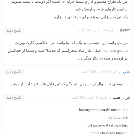
من یک طراح هستم و کارام نسبتاٌ حرفه ای است اگر دوست داشتید میتونم
براتون کارهای بازم رو ارسال کنم .
راستی یه چیزایی رو هم برای حرفه ای ها بزارید
jayson
در تاریخ 14 اکتبر 2008 گفته :
پاسخ دهید
مرسی.واسه این دوستم باید بگم که اینا واسه بنر – فلکسی-کارت ویزیت-
back gound…- , خیلی بکار میاد.متحرکشم که جدیدا” صدا و سیما از خجالتش
در اومده و همه جا بکار میگیره…!
علی
در تاریخ 12 اکتبر 2008 گفته :
پاسخ دهید
به دوستی که سوال کرده بودن باید بگم که این فایل ها با فتوشاپ باز میشن.
ایران هیپ
در تاریخ 11 اکتبر 2008 گفته :
پاسخ دهید
bozorgtarin portale music iran
full archive
full archive 8 sal rape fars
hame chi peida mikoni