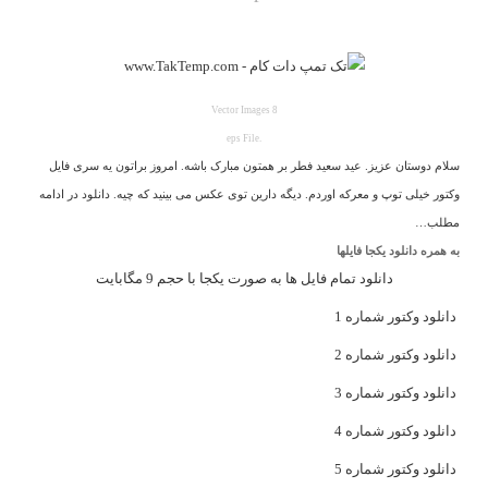
8 Vector Images
.eps File
سلام دوستان عزیز. عید سعید فطر بر همتون مبارک باشه. امروز براتون یه سری فایل
وکتور خیلی توپ و معرکه اوردم. دیگه دارین توی عکس می بینید که چیه. دانلود در ادامه
مطلب…
به همره دانلود یکجا فایلها
دانلود تمام فایل ها به صورت یکجا با حجم 9 مگابایت
دانلود وکتور شماره 1
دانلود وکتور شماره 2
دانلود وکتور شماره 3
دانلود وکتور شماره 4
دانلود وکتور شماره 5