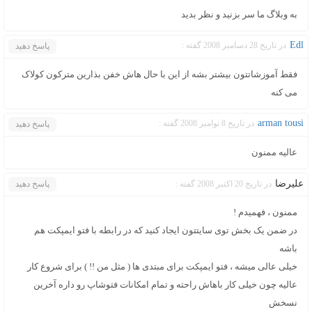
به وبلاگ ما سر بزنید و نظر بدید
Edl
در تاریخ 28 دسامبر 2008 گفته :
پاسخ دهید
فقط آموزشاتتون بیشتر بشه از این با حال هاش خفن بذارین مترکون کولاک
می کنه
arman tousi
در تاریخ 8 نوامبر 2008 گفته :
پاسخ دهید
عاليه ممنون
علیرضا
در تاریخ 20 اکتبر 2008 گفته :
پاسخ دهید
ممنون ، فهمیدم !
در ضمن یک بخش توی سایتتون ایجاد کنید که در رابطه با فتو ایمپکت هم
باشه
خیلی عالی میشه ، فتو ایمپکت برای مبتدی ها ( مثل من !! ) برای شروع کار
عالیه چون خیلی کار باهاش راحته و تمام امکانات فتوشاپ رو داره آخرین
نسخش