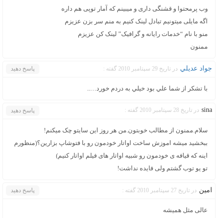
وب پرمحتوا و قشنگی داری و میبینم که آمار توپی هم داره
اگه مایلی میتونیم تبادل لینک کنیم به منم سر بزن عزیزم
منو با نام “خدمات رایانه و گرافیک” لینک کن عزیزم
ممنون
جواد عديلي
در تاریخ 29 سپتامبر 2010 گفته :
پاسخ دهید
با تشكر از شما علي بود خيلي به دردم خورد…..
sina
در تاریخ 28 سپتامبر 2010 گفته :
پاسخ دهید
سلام.ممنون از مطالب خوبتون.من هر روز این سایتو چک میکنم!
ببخشید میشه اموزش ساخت اواتار خودمون رو با فتوشاپ بزارین؟(منظورم
اینه که قیافه ی خودمون رو شبیه اواتار های فیلم اواتار کنیم)
تو یو توب گشتم ولی فایده نداشت!
امین
در تاریخ 27 سپتامبر 2010 گفته :
پاسخ دهید
عالی مثل همیشه