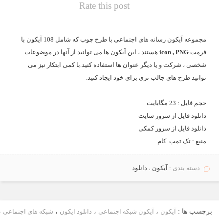
Rate this post
مجموعه
آیکون رسانه های اجتماعی با طرح چوب
که شامل 108 آیکون با
فرمت
icon , PNG
هستند ، این آیکون ها می توانید از آنها در موضوعات
شخصی ، شرکت و یا دیگر عنوان ها استفاده کنید.با کمی ابتکار نیز می
توانید طرح های جالب تری برای خود ایجاد کنید.
حجم فایل : 23 مگابایت
دانلود فایل از
سرور سایت
دانلود فایل از
سرور کمکی
منیع :
تک تمپ .کام
دسته بندی :
آيكون
،
دانلود
برچسب ها :
آیکون
،
آیکون شبکه اجتماعی
،
دانلود ایکون
،
شبکه های اجتماعی
،