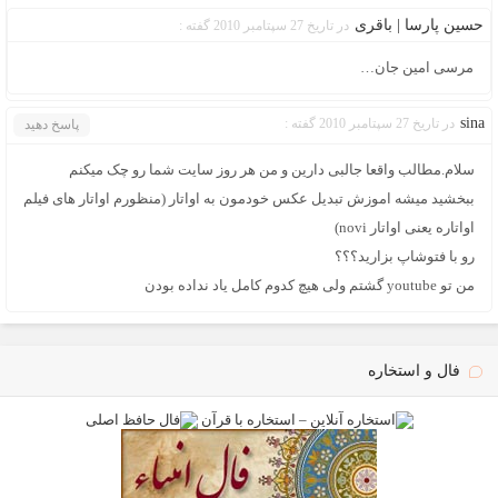
حسین پارسا | باقری
در تاریخ 27 سپتامبر 2010 گفته :
مرسی امین جان…
sina
در تاریخ 27 سپتامبر 2010 گفته :
پاسخ دهید
سلام.مطالب واقعا جالبی دارین و من هر روز سایت شما رو چک میکنم
ببخشید میشه اموزش تبدیل عکس خودمون به اواتار (منظورم اواتار های فیلم
اواتاره یعنی اواتار novi)
رو با فتوشاپ بزارید؟؟؟
من تو youtube گشتم ولی هیچ کدوم کامل یاد نداده بودن
فال و استخاره