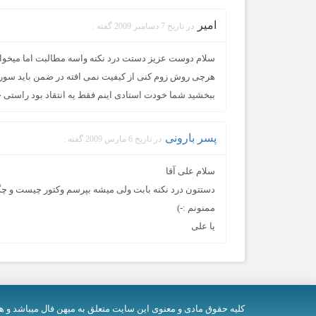
امیر
در تاریخ 7 دسامبر 2009 گفته :
سلام دوست عزیز دستت درد نکنه واسه مطالبت اما میخواس
هرچی روش زوم کنی از کیفیت نمی افته در ضمن باید سورس
ببخشید شما خودت استادی اینم فقط یه انتقاد بود راستی 
پسر بارونی
در تاریخ 6 مارس 2009 گفته :
سلام علی آقا
دستتون درد نکنه بابت ولی میشه بپرسم وکتور چیست و چگو
ممنونم :-)
یا علی
کلیه حقوق مادی و معنوی اين سایت متعلق به میهن فال میباشد و ه