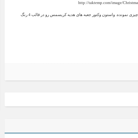
سلام دوستان عزیز. خودتون که خبر دارید، دیگه به کریسمس چیزی نمونده. واستون وکتور جعبه های هدیه کریسمس رو در قالب 4 رنگ