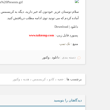
آماده کردم که می تونید توی ادامه مطلب دریافتش کنید.
دانلود | Download
پسورد فایل زیپ :
www.taktemp.com
منبع :
تک تمپ
دسته بندی :
دانلود
،
وکتور
برچسب ها :
جعبه
،
کادو
،
کریسمس
،
هدیه
،
وکتور
دیدگاهتان را بنویسید