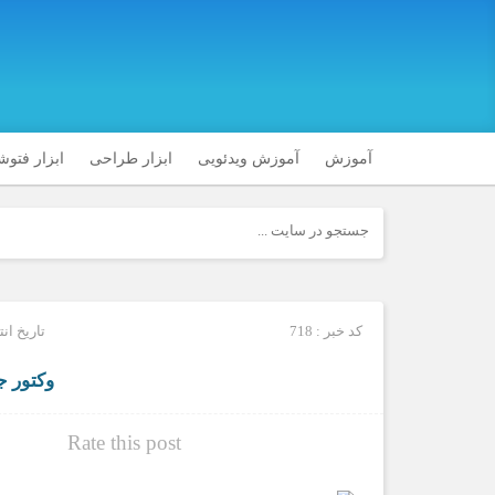
آموزش
آموزش ویدئویی
ابزار طراحی
ابزار فتو
کد خبر : 718
تاریخ انتشار : جم
وکتور 
Rate this post