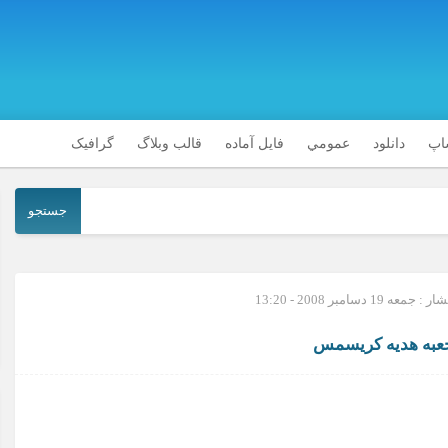
شاپ
دانلود
عمومي
فایل آماده
قالب وبلاگ
گرافیک
جستجو
عه 19 دسامبر 2008 - 13:20
جعبه هدیه کریسمس