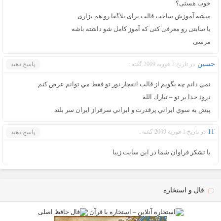
خوب هستی؟
میشه آموزش ساخت قالب برای بلاگفا رو هم بزاری
یا سایتی رو معرفی کنی که آموز کامل شو داشته باشه
مرسی
حسين
در تاریخ 2 فوریه 2009 گفته :
پاسخ دهید
نمي دانم چه بگويم از قالب انفجار نور تو فقط مي توانم عرض كنم
درود خدا بر تو – تبارك الله
پيش به سوي ايراني پرقدرت و ايراني سرفراز ايران سر بلند
IT
در تاریخ 1 فوریه 2009 گفته :
پاسخ دهید
با تشکر فراوان شما در این سایت زیبا
فال و استخاره