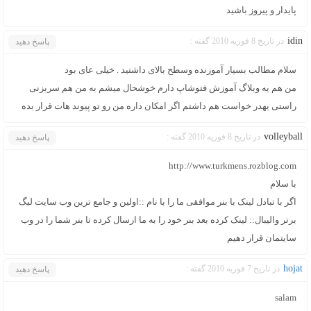
پايدار و پيروز باشيد
idin
در تاریخ 8 فوریه 2010 گفته :
پاسخ دهید
سلام مطالب بسیار آموزنده وسطح بالای داشتید . خیلی عای بود
من هم یه وبلاگ آموزش فتوشاپ دارم خوشحال میشم به من هم سربزنی
راستی یهدر خواست هم داشتم اگر امکان داره من رو تو پیوند هات قرار بده
volleyball
در تاریخ 8 فوریه 2010 گفته :
پاسخ دهید
http://www.turkmens.rozblog.com
با سلام
اگر با تبادل لینک با بنر موافقی ما را با نام ::اولین و جامع ترین وب سایت لیگ
برتر والیبال:: لینک کرده بعد بنر خود را به ما ارسال کرده تا بنر شما را در وب
سایتمان قرار دهیم
hojat
در تاریخ 7 فوریه 2010 گفته :
پاسخ دهید
salam