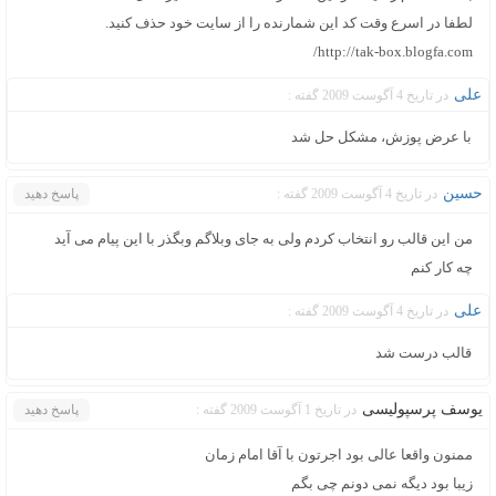
لطفا در اسرع وقت کد اين شمارنده را از سايت خود حذف کنيد.
http://tak-box.blogfa.com/
علی
در تاریخ 4 آگوست 2009 گفته :
با عرض پوزش، مشکل حل شد
حسین
در تاریخ 4 آگوست 2009 گفته :
پاسخ دهید
من این قالب رو انتخاب کردم ولی به جای وبلاگم وبگذر با این پیام می آید
چه کار کنم
علی
در تاریخ 4 آگوست 2009 گفته :
قالب درست شد
یوسف پرسپولیسی
در تاریخ 1 آگوست 2009 گفته :
پاسخ دهید
ممنون واقعا عالی بود اجرتون با آقا امام زمان
زیبا بود دیگه نمی دونم چی بگم