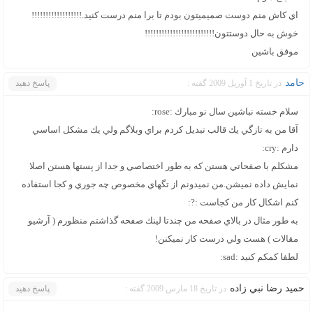
اي كاش منم دوست صميميتون بودم تا برا منم درست كنيد.!!!!!!!!!!!!!!!!!!
خوش به حال دوستتون!!!!!!!!!!!!!!!!!!!!!!!!!
موفق باشين
حامد
در تاریخ 1 آوریل 2009 گفته :
پاسخ دهید
سلام خسته نباشين سال نو مبارك :rose:
آقا من به تازگي يك قالب تبديل كردم براي وبلاگم ولي يك مشكل اساسي
دارم :cry:
مشكلم با صفحاتي هستن كه به طور اختصاصي و جدا از پستها هستن اصلا
نمايش داده نميشن.من نميدونم از تگهاي مخصوص چه جوري و كجا استفاده
كنم اشكال كار من كجاست :?:
به طور مثال در بالاي صفحه من چندتا لينك صفحه گذاشتم منظورم ( آرشيو
مقالات ) هست ولي درست كار نميكنن!
لطفا كمكم كنيد :sad:
حميد رضا نبي زاده
در تاریخ 18 مارس 2009 گفته :
پاسخ دهید