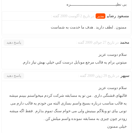
بی نظیــــــــــــــــــــــــــــــــــــــره
مسعود رضايي
در تاریخ 2 آگوست 2009 گفته :
ممنون . لطف دارید . هدف ما خدمت به شماست
محمد
در تاریخ 27 جولای 2009 گفته :
پاسخ دهید
سلام دوست عزيز
ميتوني برام يه قالب مرجع موبايل درست كني خيلي بهش نياز دارم.
سپهر
در تاریخ 29 ژوئن 2009 گفته :
پاسخ دهید
سلام دوست عزیز
قالبهای قشنگی داری . من تو یه مسابقه شرکت کردم میخواستم ببینم میشه
یه قالب مناسب درباره بسیج واسم بسازی البته من خودم یه قالب دارم می
تونی بیای تو وبلاگم ببینیش ولی می خوام سنگ تموم بذارم . فقط اگه میشه
زودتر چون چیزی به مسابقه نمونده واسم میلش کن .
خیلی ممنون