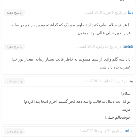
دلتا
در تاریخ 6 فوریه 2010 گفته :
پاسخ دهید
با عرض سلام لطف کنید از تصاویر موزیک که گذاشته بودین باز هم در سایت
قرار بدین خیلی عالی بود. ممنون
mehdi
در تاریخ 28 ژانویه 2010 گفته :
پاسخ دهید
داداشه گلم واقعا از شما ممنونم به خاطر قالب بسیار زیبایه انفجار نور خدا
عمرت بده داداشی
بیتا
در تاریخ 22 ژانویه 2010 گفته :
پاسخ دهید
سلام!
تو کل نت دنبال یه قالب واسه دهه فجر گشتم آخرم اینجا پیدا کردم!
مرسی!
خوشحالم خیلی!
mina
در تاریخ 21 ژانویه 2010 گفته :
پاسخ دهید