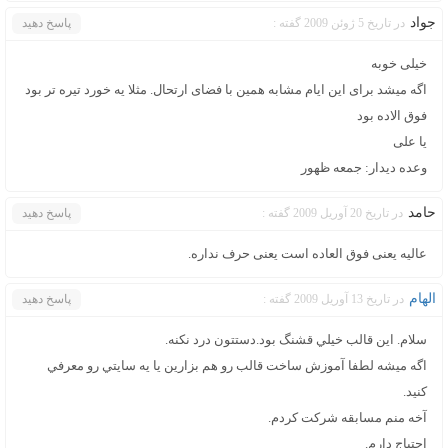
جواد
در تاریخ 5 ژوئن 2009 گفته :
پاسخ دهید
خیلی خوبه
اگه میشد برای این ایام مشابه همین با فضای ارتحال. مثلا یه خورد تیره تر بود
فوق الاده بود
یا علی
وعده دیدار: جمعه ظهور
حامد
در تاریخ 20 آوریل 2009 گفته :
پاسخ دهید
عالیه یعنی فوق العاده است یعنی حرف نداره.
الهام
در تاریخ 13 آوریل 2009 گفته :
پاسخ دهید
سلام. اين قالب خيلي قشنگ بود.دستتون درد نكنه.
اگه ميشه لطفا آموزش ساخت قالب رو هم بزارين يا يه سايتي رو معرفي
كنيد.
آخه منم مسابقه شركت كردم.
احتياج دارم.