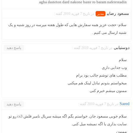
agha dasteton dard nakone baste ro baram naferestadin
مسعود رضايي
در تاریخ 7 فوریه 2010 گفته :
سلام- حجت عزیز همه سفارش هایی که طول هفته میرسه در روز شنبه و یک
شنبه ارسال می کنیم .
دوستیابی
در تاریخ 7 فوریه 2010 گفته :
پاسخ دهید
سلام
وب جذابی داری
مطلب های توشم جالب بود برام
میخواستم بدونم تبادل لینک هم میکنی
ممنون میشم خبرم کنی
Saeed
در تاریخ 7 فوریه 2010 گفته :
پاسخ دهید
سلام خوبی مسعود جان. خواستم بگم اگه میشه سریال نامبر فلش cs3 رو تو
سایت بذاری یا اگه نمیشه میل کنی.
ممنون