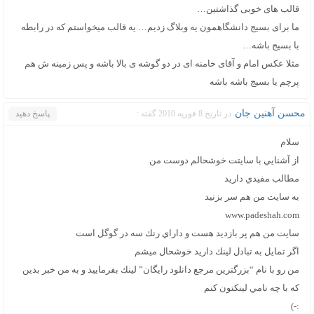
قالب های خوبی گذاشتین…
ما برای بسیج دانشگاهمون یه وبلاگ زدیم… یه قالب میخواستم که در رابطه
با بسیج باشه…
مثلا عکس امام و آقای خامنه ای در دو گوشه ی بالا باشه و پس زمینه ش هم
پرچم یا بسیج باشه باشه
محسن آهنين جان
در تاریخ 8 فوریه 2010 گفته :
پاسخ دهید
سلام
از آشنايي با سايتت خوشحالم دوست من
مطالب مفيدي داريد
به سايت من هم سر بزنيد
www.padeshah.com
سايت من هم پر بازديد هست و داراي رنك سه در گوگل است
اگر تمايل به تبادل لينك داريد خوشحال ميشم
من رو با نام “بزرگترين مرجع دانلود رايگان” لينك بفرماييد و به من خبر بدين
كه با چه نامي لينكتون كنم
:-)