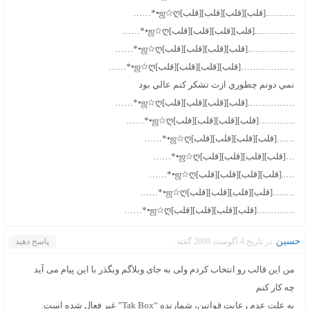
……….[قلب][قلب][قلب][قلب]ஜ☆ღ•*……
…………..[قلب][قلب][قلب][قلب]ஜ☆ღ•*……
…………….[قلب][قلب][قلب][قلب]ஜ☆ღ•*……
………………[قلب][قلب][قلب][قلب]ஜ☆ღ•*……
نمي دونم چطوري ازت تشكر كنم عالي بود
…………….[قلب][قلب][قلب][قلب]ஜ☆ღ•*……
…………[قلب][قلب][قلب][قلب]ஜ☆ღ•*……
……[قلب][قلب][قلب][قلب]ஜ☆ღ•*……
…[قلب][قلب][قلب][قلب]ஜ☆ღ•*……
…..[قلب][قلب][قلب][قلب]ஜ☆ღ•*……
……..[قلب][قلب][قلب][قلب]ஜ☆ღ•*……
………….[قلب][قلب][قلب][قلب]ஜ☆ღ•*……
حسین
در تاریخ 4 آگوست 2009 گفته :
پاسخ دهید
من این قالب رو انتخاب کردم ولی به جای وبلاگم وبگذر با این پیام می آید
چه کار کنم
به علت عدم رعايت قوانين، شمارنده “Tak Box” غیر فعال شده است.