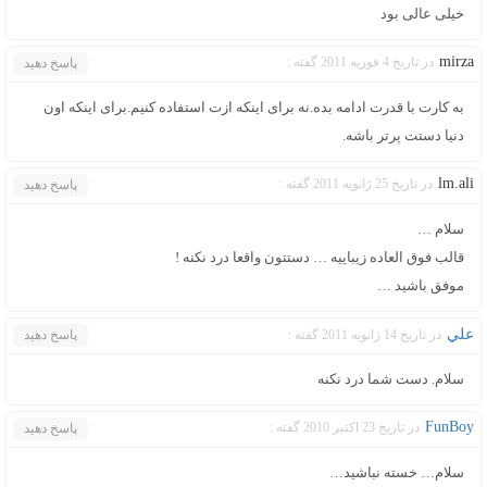
خیلی عالی بود
mirza
در تاریخ 4 فوریه 2011 گفته :
پاسخ دهید
به کارت با قدرت ادامه بده.نه برای اینکه ازت استفاده کنیم.برای اینکه اون
دنیا دستت پرتر باشه.
lm.ali
در تاریخ 25 ژانویه 2011 گفته :
پاسخ دهید
سلام …
قالب فوق العاده زیباییه … دستتون واقعا درد نکنه !
موفق باشید …
علي
در تاریخ 14 ژانویه 2011 گفته :
پاسخ دهید
سلام. دست شما درد نكنه
FunBoy
در تاریخ 23 اکتبر 2010 گفته :
پاسخ دهید
سلام… خسته نباشید…