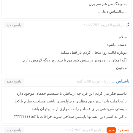
به وبلاگ من هم سر بزن..
…..التماس دعا…..
گ
در تاریخ 8 فوریه 2009 گفته :
پاسخ دهید
سلام
خسته نباشيد.
دوباره قالب رو امتحان كردم باز قفل ميكنه.
اگه امكان داره زودتر درستش كنيد من تا چند روز ديگه لازمش دارم.
ممنون .
ناشناس
در تاریخ 7 فوریه 2009 گفته :
پاسخ دهید
داشتم فكر مي كردم اين فرد چه ارتباطي با سيستم خفقان موجود دارد
تا كجا ملت بايد اسير دين متقلبان و چاپلوسان باشند مصلحت نظام تا كجا
بايستي سرپئشي براي فساد و رانت خواري از ما بهتران باشد
تا كي به اسم دين انسانها بايستي سلاخي شوند خرافات تا كجا؟؟؟؟؟؟؟؟
مسعود
در تاریخ 6 فوریه 2009 گفته :
پاسخ دهید