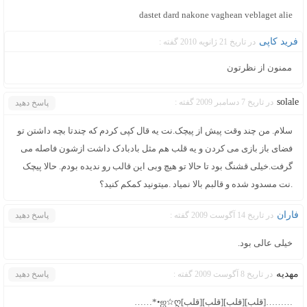
dastet dard nakone vaghean veblaget alie
فرید کاپی
در تاریخ 21 ژانویه 2010 گفته :
ممنون از نظرتون
solale
در تاریخ 7 دسامبر 2009 گفته :
پاسخ دهید
سلام. من چند وقت پیش از پیچک.نت یه قال کپی کردم که چندتا بچه داشتن تو
فضای باز بازی می کردن و یه قلب هم مثل بادبادک داشت ازشون فاصله می
گرفت.خیلی قشنگ بود تا حالا تو هیچ وبی این قالب رو ندیده بودم. حالا پیچک
.نت مسدود شده و قالبم بالا نمیاد .میتونید کمکم کنید؟
فاران
در تاریخ 14 آگوست 2009 گفته :
پاسخ دهید
خیلی عالی بود.
مهديه
در تاریخ 8 آگوست 2009 گفته :
پاسخ دهید
………[قلب][قلب][قلب][قلب]ஜ☆ღ•*……