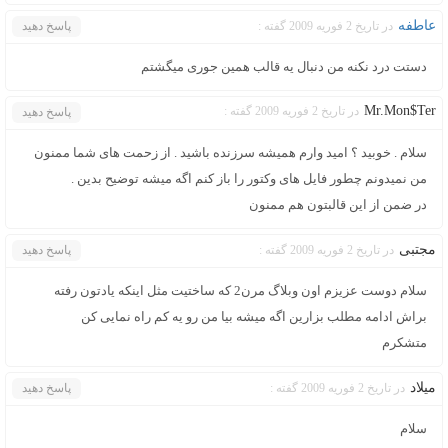
عاطفه
در تاریخ 2 فوریه 2009 گفته :
پاسخ دهید
دستت درد نکنه من دنبال یه قالب همین جوری میگشتم
Mr.Mon$Ter
در تاریخ 2 فوریه 2009 گفته :
پاسخ دهید
سلام . خوبید ؟ امید وارم همیشه سرزنده باشید . از زحمت های شما ممنون
من نمیدونم چطور فایل های وکتور را باز کنم اگه میشه توضیح بدین .
در ضمن از این قالبتون هم ممنون
مجتبی
در تاریخ 2 فوریه 2009 گفته :
پاسخ دهید
سلام دوست عزیزم اون وبلاگ مرن2 که ساختیت مثل اینکه یادتون رفته
براش ادامه مطلب بزارین اگه میشه بیا من رو یه کم راه نمایی کن
متشکرم
میلاد
در تاریخ 2 فوریه 2009 گفته :
پاسخ دهید
سلام