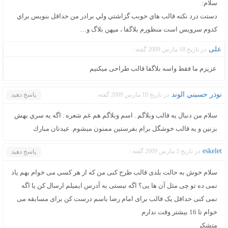
سلام:
دستت درد نكنه قالب هاي خوبب گزاشتي ولي برادر من حداقل بنويس براي
كدوم سرويس است منظورم بلاگفا ، ميهن بلاگ و…
علی
در تاریخ 18 مارس 2009 گفته :
عزیزم ما فقط واسه بلاگفا قالب طراحی میکنیم
نوذر حسيني الوند
در تاریخ 10 مارس 2009 گفته :
پاسخ دهید
سلام من دنبال يه قالب وبلاگم . اسم وبلاگم هم غم شعره . اگه يه سري بهش
بزنين و يه قالب خوشگل برام بفرستين ممنون ميشوم. عيدتان مبارك
eskelet
در تاریخ 3 مارس 2009 گفته :
پاسخ دهید
سلام خوش به حالت بلدی قالب طرح کنی من که از هر کسی می خوام بهم یاد
نمی ده تو چی مثل آن ها یی؟ اگه نیستی به آدرس ایمیلم ارسال کن یا اگه
نمی کنی حداقل یک قالب برای امام رضا باسم درست کن برای مسابقه می
خوام تا 16 بیشتر وقت ندارم
متشکر