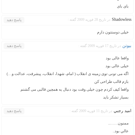
بای بای
Shadowless
در تاریخ 28 فوریه 2009 گفته :
پاسخ دهید
خیلی دوستتون دارم
بیوتن
در تاریخ 17 فوریه 2009 گفته :
پاسخ دهید
واقعا عالی بود
خیلی عالی بود
اگه می تونی توی زمینه ی انقلاب ( امام، شهدا، انقلاب، پیشرفت، عدالت و…)
بازم قالب طراحی کن
واقعا کیف کردم چون خیلی وقت بود دنبال یه همچین قالبی می گشتم
بسیار تشکر باید
اميد رجبي
در تاریخ 11 فوریه 2009 گفته :
پاسخ دهید
ممنون……..
عالي بود..