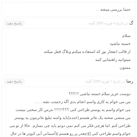
حتما بررسی میشه …
گ
در تاریخ 6 فوریه 2009 گفته :
پاسخ دهید
سلام
خسته نباشيد
از قالب انفجار نور كه استفاده ميكنم وبلاگ قفل ميكنه.
ميتوانيد راهنمايي كنيد
ممنون
رضا
در تاریخ 5 فوریه 2009 گفته :
پاسخ دهید
دوست عزیز سلام خسته نباشی !!!؟؟؟
من می خوام یه کاری واسم انجام بدی اگه زحمتت نشه ……
می خوام واسم یه پوستر طراحی کنی ؟؟؟!!!!!!! نترس کار سختی نیست
من منشی صحنه یک تئاتر هستم [خنده]باید واسه تبلیغ تئاترمون یه پوستر
طراحی کنم .اما هرچی فکر می کنم نمی دونم باید چی بسازم . حالا از تو می
خوام واسم طراحی کنی [](چقدر پر رو هستم )(آسمانی آبی کبوتر ها در حال