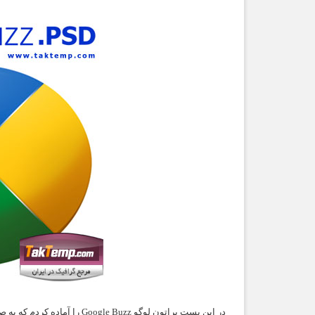
در این پست براتون لوگو Google Buzz را آماده کردم که به صورت فایل لایه باز فتوشاپ (PSD) می باشد. امیدوارم به کارتون بیاد.