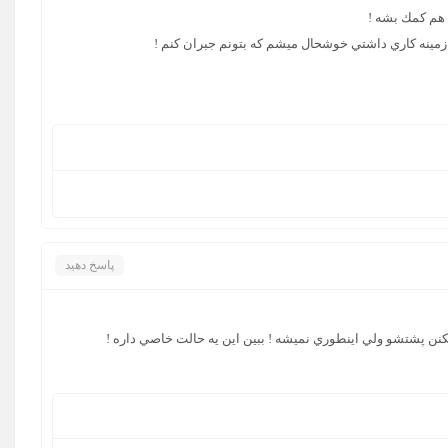
 هم كمك بشه !
ن زمينه كاري داشتي خوشحال ميشم كه بتونم جبران كنم !
پاسخ دهید