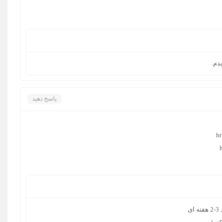
دم.
پاسخ دهید
ht
ی