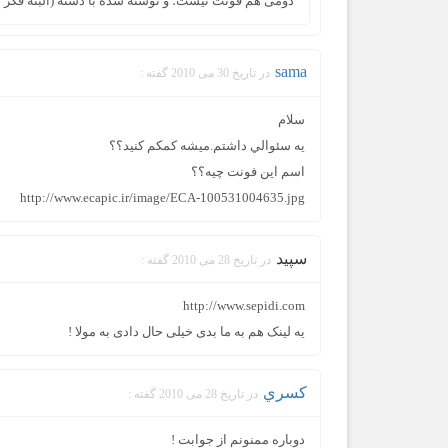
دومی هم فونت نیست؛ و نوشته شده با دسته (البته فکر ک
sama
در تاریخ 30 می 2010 گفته :
سلام
يه سئوالي داشتم.ميشه كمكم كنيد؟؟
اسم اين فونت چيه؟؟
http://www.ecapic.ir/image/ECA-100531004635.jpg
سپید
در تاریخ 28 می 2010 گفته :
http://www.sepidi.com
یه لینک هم به ما بدی خیلی حال دادی به مولا !
كسري
در تاریخ 28 می 2010 گفته :
دوباره ممنونم از جوابت !