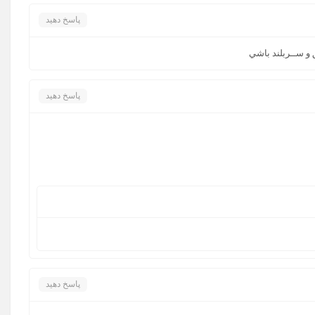
پاسخ دهید
و ســربلند باشي
پاسخ دهید
پاسخ دهید