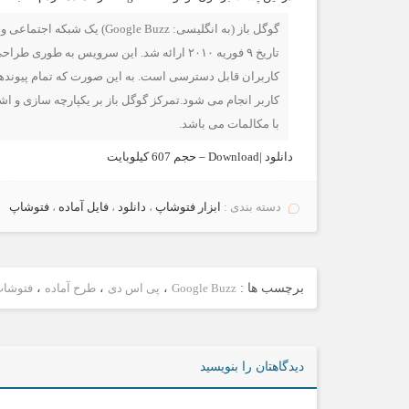
گوگل باز (به انگلیسی:  Buzz
تاریخ ۹ فوریه ۲۰۱۰ ارائه شد. این سرویس به
کاربران قابل دسترسی است. به این صورت که تمام پیونده
کاربر انجام می شود.تمرکز گوگل باز بر یکپارچه سازی و اش
با مکالمات می باشد.
دانلود |‌Download – حجم 607 کیلوبایت
دسته بندی :
ابزار فتوشاپ
،
دانلود
،
فایل آماده
،
فتوشاپ
برچسب ها :
Google Buzz
،
پی اس دی
،
طرح آماده
،
فتوشا
دیدگاهتان را بنویسید