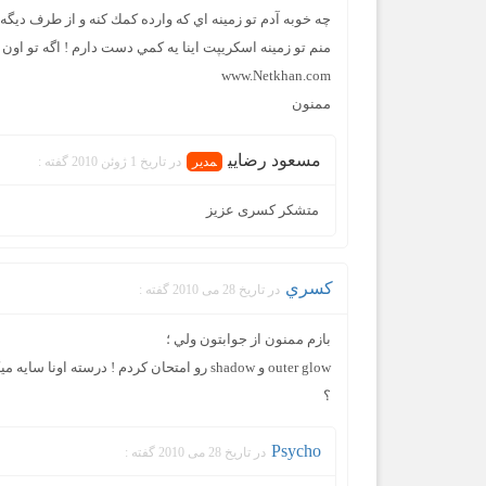
چه خوبه آدم تو زمينه اي كه وارده كمك كنه و از طرف ديگه
منم تو زمينه اسكريپت اينا يه كمي دست دارم ! اگه تو او
www.Netkhan.com
ممنون
مسعود رضايي
در تاریخ 1 ژوئن 2010 گفته :
متشکر کسری عزیز
كسري
در تاریخ 28 می 2010 گفته :
بازم ممنون از جوابتون ولي ؛
outer glow و shadow رو امتحان كردم ! درسته اونا سايه ميكنن پشتشو ولي اينطوري نميشه ! ببين اين يه حالت خاصي داره !
؟
Psycho
در تاریخ 28 می 2010 گفته :