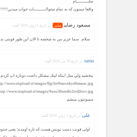
سلــــــــــام
واقعا ممنون كه به تمام سئوالــــــــــات جواب ميدين!!!!!!
مسعود رضايي
در تاریخ 1 ژوئن 2010 گفته :
سلام . سما عزیز من به شخصه تا الان این طور فونتی ندی
sama
در تاریخ 30 می 2010 گفته :
ببخشيد ولي مثل اينكه لينك مشكل داشت.دوباره اپ كردم.
tp://www.irupload.ir/images/9jp3ie9mzcnkys9rmnac.jpg
http://www.irupload.ir/images/9xeu36uns8z2tofjhixv.jpg
ممنونتون ميشم.
علی
در تاریخ 1 ژوئن 2010 گفته :
اولی فونت دست نویس هست که تازه اومده؛ یعنی حدود 3-2 هفته ا