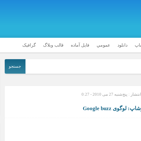
شاپ
دانلود
عمومي
فایل آماده
قالب وبلاگ
گرافیک
جستجو
ر : پنج‌شنبه 27 می 2010 - 0:27
لوگوی Google buzz