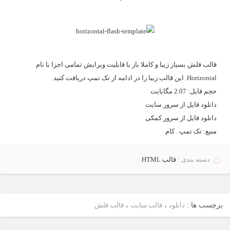
قالب فلش بسیار زیبا و کاملا باز با قابلیت ویرایش تمامی اجزا با نام
Horizontal. این قالب زیبا را در ادامه از
تک تمپ
دریافت کنید.
حجم فايل: 2.07 مگابايت
دانلود فايل از
سرور سايت
دانلود فایل از
سرور کمکی
منبع:
تک تمپ . کام
دسته بندی :
قالب HTML
برچسب ها :
دانلود
،
قالب سایت
،
قالب فلش