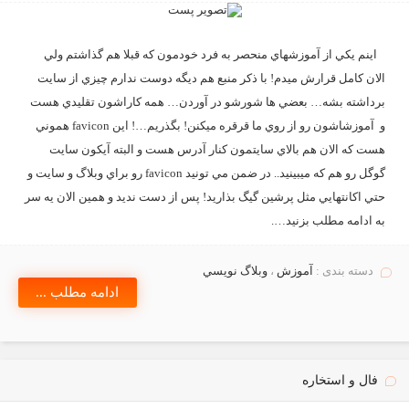
اينم يكي از آموزشهاي منحصر به فرد خودمون كه قبلا هم گذاشتم ولي
الان كامل قرارش ميدم! با ذكر منبع هم ديگه دوست ندارم چيزي از سايت
برداشته بشه… بعضي ها شورشو در آوردن… همه كاراشون تقليدي هست
و آموزشاشون رو از روي ما قرقره ميكنن! بگذريم…! اين favicon هموني
هست كه الان هم بالاي سايتمون كنار آدرس هست و البته آيكون سايت
گوگل رو هم كه ميبينيد.. در ضمن مي تونيد favicon رو براي وبلاگ و سايت و
حتي اكانتهايي مثل پرشين گيگ بذاريد! پس از دست نديد و همين الان يه سر
به ادامه مطلب بزنيد….
دسته بندی :
آموزش
،
وبلاگ نويسي
ادامه مطلب ...
فال و استخاره