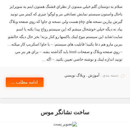
سلام به دوستان گلم.خيلي ممنون از نظراي قشنگ همتون.اينم يه سوپرايز
باحال واستون.سيستم نمايش تصادفي بنر و لوگو! چيزي كه كمتر مي تونيد
گيرش بيارين.نسخه هاي php هست ولي نسخه ي جاوا كه روي صفحه وبلاگ
بياد نه.ديگه خيلي خوشحال ميشم كه اين سيستم رواج پيدا بكنه با اسم
سايت/شايد اين سيستم موج لينك باكسها رو كنار بزنه! بحر حال ديگه حالشو
ببرين مارو هم دعا بكنيد! قابليت هاي سيستم: – با جاوا اسكريپ كار ميكنه…
– روي صفحه وبلاگ و صفحات html بايد گذاشته بشه. – براي هر بنر مي
تونيد اندازه.لينك و نوشته خاصي تعيين بكنيد. – اگه …
دسته بندی :
آموزش
،
وبلاگ نويسي
ادامه مطلب ...
ساخت نشانگر موس