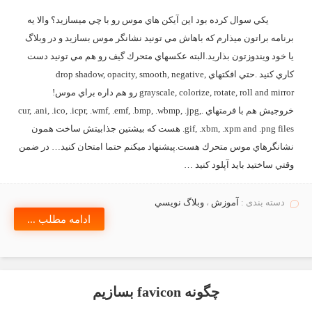
يكي سوال كرده بود اين آيكن هاي موس رو با چي ميسازيد؟ والا يه
برنامه براتون ميذارم كه باهاش مي تونيد نشانگر موس بسازيد و در وبلاگ
يا خود ويندوزتون بذاريد.البته عكسهاي متحرك گيف رو هم مي تونيد دست
كاري كنيد .حتي افكتهاي drop shadow, opacity, smooth, negative,
grayscale, colorize, rotate, roll and mirror رو هم داره براي موس!
خروجيش هم با فرمتهاي .cur, .ani, .ico, .icpr, .wmf, .emf, .bmp, .wbmp, .jpg,
.gif, .xbm, .xpm and .png files هست كه بيشتين جذابيتش ساخت همون
نشانگرهاي موس متحرك هست.پيشنهاد ميكنم حتما امتحان كنيد… در ضمن
وقتي ساختيد بايد آپلود كنيد …
دسته بندی :
آموزش
،
وبلاگ نويسي
ادامه مطلب ...
چگونه favicon بسازيم