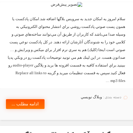
سلام امروز يه امكان جديد به سرويس بلاگها اضافه شد.امكان پادكست يا
همون پست صوتي.پادكست روشي براي انتشار محتواي الكترونيكي به
وسيله صدا مي‌باشد كه كاربران از طريق آن مي‌توانند ساخته‌هاي صوتي و
كلامي خود را به شنوندگان آثارشان ارائه ‌دهند. در كل پادكست نوعي پست
صوتي است.اينجا (كليك) هم يه سري نرم افزار براي ميكس و ويرايش و …
صداتون هست. در اين لينك هم مي تونيد توضيحات پادكست رو در ويكي پديا
ببينيد.براي استفاده كافيه به قسمت افزونه ها بريد و پلاگين audio-player رو
فعال كنيد.سپس به قسمت تنظيمات ميريد و گزينه Replace all links to
mp3 files …
دسته بندی :
وبلاگ نويسي
ادامه مطلب ...