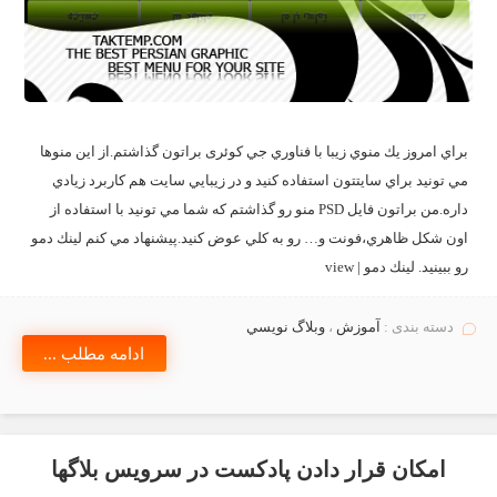
براي امروز يك منوي زيبا با فناوري جي کوئری براتون گذاشتم.از اين منوها
مي تونيد براي سايتتون استفاده كنيد و در زيبايي سايت هم كاربرد زيادي
داره.من براتون فايل PSD منو رو گذاشتم كه شما مي تونيد با استفاده از
اون شكل ظاهري،فونت و… رو به كلي عوض كنيد.پيشنهاد مي كنم لينك دمو
رو ببينيد. لينك دمو | view
دسته بندی :
آموزش
،
وبلاگ نويسي
ادامه مطلب ...
امكان قرار دادن پادكست در سرويس بلاگها