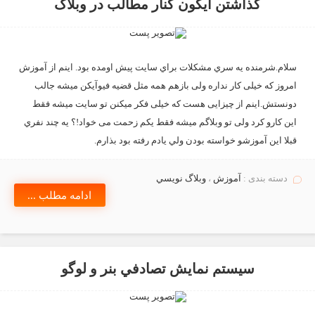
گذاشتن آيكون كنار مطالب در وبلاگ
سلام.شرمنده يه سري مشكلات براي سايت پيش اومده بود. اینم از آموزش
امروز که خیلی کار نداره ولی بازهم همه مثل قضیه فیوآیکن ميشه جالب
دونستش.اینم از چیزایی هست که خیلی فکر میکنن تو سایت میشه فقط
این کارو کرد ولی تو وبلاگم میشه فقط یکم زحمت می خواد!؟ يه چند نفري
قبلا اين آموزشو خواسته بودن ولي يادم رفته بود بذارم.
دسته بندی :
آموزش
،
وبلاگ نويسي
ادامه مطلب ...
سيستم نمايش تصادفي بنر و لوگو