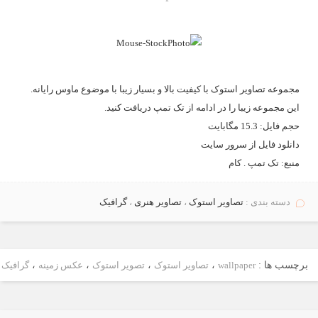
مجموعه
تصاویر استوک
با کیفیت بالا و بسیار زیبا با موضوع ماوس رایانه.
این مجموعه زیبا را در ادامه از
تک تمپ
دریافت کنید.
حجم فايل: 15.3 مگابايت
دانلود فايل از
سرور سايت
منبع:
تک تمپ . کام
دسته بندی :
تصاویر استوک
،
تصاویر هنری
،
گرافیک
برچسب ها :
wallpaper
،
تصاویر استوک
،
تصویر استوک
،
عکس زمینه
،
گرافیک
،