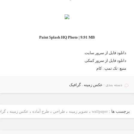
Paint Splash HQ Photo | 9.91 MB
دانلود فايل از
سرور سايت
دانلود فایل از
سرور کمکی
منبع:
تک تمپ . کام
دسته بندی :
عكس زمينه
،
گرافیک
برچسب ها :
wallpaper
،
تصویر زمینه
،
طراحي
،
طرح آماده
،
عکس زمینه
،
گرا