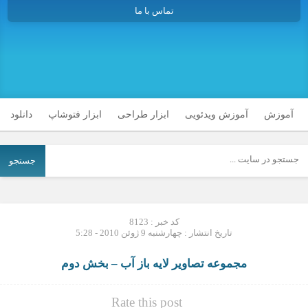
تماس با ما
آموزش
آموزش ویدئویی
ابزار طراحی
ابزار فتوشاپ
دانلود
جستجو
کد خبر : 8123
تاریخ انتشار : چهارشنبه 9 ژوئن 2010 - 5:28
مجموعه تصاویر لایه باز آب – بخش دوم
Rate this post