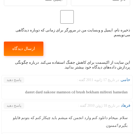
ذخیره نام، ایمیل و وبسایت من در مرورگر برای زمانی که دوباره دیدگاهی
می‌نویسم.
این سایت از اکیسمت برای کاهش جفنگ استفاده می‌کند.
درباره چگونگی
پردازش داده‌های دیدگاه خود بیشتر بدانید.
حامی
در تاریخ 17 ژانویه 2011 گفته :
پاسخ دهید
dastet dard nakone mamnon cd brush bekham mifresti hamedan
فرهاد
در تاریخ 18 ژوئن 2010 گفته :
پاسخ دهید
سلام .میخام دانلود کنم وارد انجمن که میشم باید چیکار کنم که بتونم فایلو
بگیرم؟ممنون